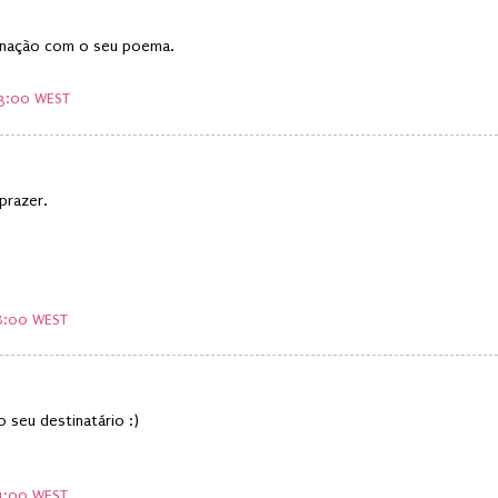
inação com o seu poema.
03:00 WEST
prazer.
58:00 WEST
 seu destinatário :)
34:00 WEST