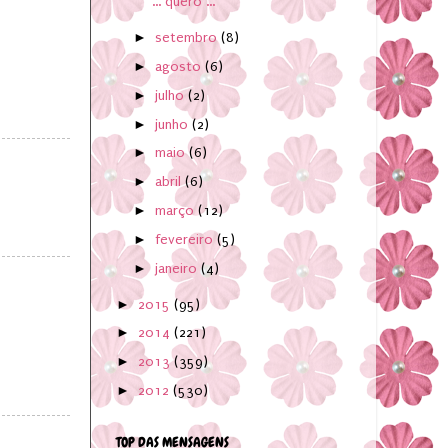
... quero ...
►
setembro
(8)
►
agosto
(6)
►
julho
(2)
►
junho
(2)
►
maio
(6)
►
abril
(6)
►
março
(12)
►
fevereiro
(5)
►
janeiro
(4)
►
2015
(95)
►
2014
(221)
►
2013
(359)
►
2012
(530)
TOP DAS MENSAGENS