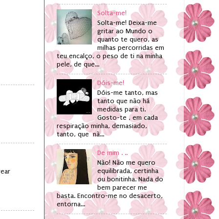
Solta-me!
Solta-me! Deixa-me
gritar ao Mundo o
quanto te quero, as
milhas percorridas em
teu encalço, o peso de ti na minha
pele, de que...
Dóis-me!
Dóis-me tanto, mas
tanto que não há
medidas para ti.
Gosto-te , em cada
respiração minha, demasiado,
tanto, que nã...
De mim . ..
Não! Não me quero
equilibrada, certinha
rear
ou bonitinha. Nada do
bem parecer me
basta. Encontro-me no desacerto,
entorna...