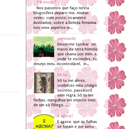
? Erótico ?
Nos passeios que faço nesta
blogosfera deparo-me, muitas
vezes, com posts, ricamente
ilustrados, sobre a beleza feminina
nos seus aspetos m...
semeando
Deixo-me tombar no
macio da terra húmida
que chama por mim, e,
onde te escondes, tu,
desejo meu, incontrolável, in...
Só tu . . .
Só tu me abres,
conheces meu código
secreto, password
sem regra. Só tu me
fechas, mergulhas em interior meu
de um só fôlego. ...
e agora?
E agora que as folhas
se foram e me sinto