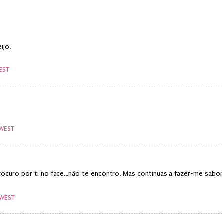
ijo,
EST
 WEST
rocuro por ti no face...não te encontro. Mas continuas a fazer-me sabo
 WEST