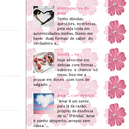
interrogações do
amor
Tenho dúvidas,
questões, incertezas,
pela vida toda em
autenticidades minhas. Dizem-me
haver duas formas de saber do
verdadeiro a...
Gulosa ... eu
Hoje sirvo-me em
delicias com formas ,
sabores e cheiros só
meus. Dou-me a
provar em doces com tons de
salgado ...
Amar ... com direitos...
"Amar é um sentir,
para lá da razão,
próprio da essência
de si." (Pérola) "Amar
é sonho desperto, arrepio sem
causa."...