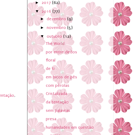
►
2017
(62)
▼
2016
(77)
►
dezembro
(9)
►
novembro
(5)
▼
outubro
(12)
The World
por entre dedos
floral
de ti
em bicos de pés
com pérolas
Cristalizada
entação
,
da tentação
sem palavras
presa
humanidades em questão